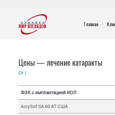
Перейти
к
содержимому
Главная
Кли
Цены — лечение катаракты
От
/
ФЭК с имплантацией ИОЛ
AcrySof SA 60 AT США