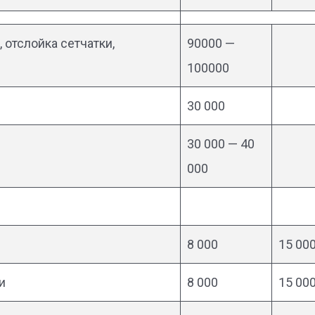
 отслойка сетчатки,
90000 —
100000
30 000
30 000 — 40
000
8 000
15 00
и
8 000
15 00