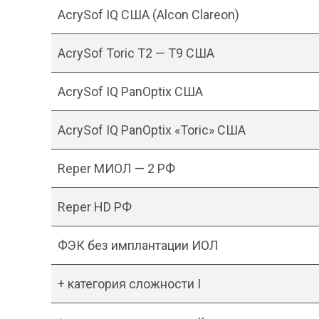
AcrySof IQ США (Alcon Clareon)
AcrySof Toric T2 — T9 США
AcrySof IQ PanOptix США
AcrySof IQ PanOptix «Toric» США
Reper MИОЛ — 2 РФ
Reper HD РФ
ФЭК без имплантации ИОЛ
+ категория сложности I