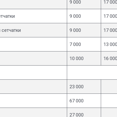
и
9 000
17 00
етчатки
9 000
17 00
 сетчатки
9 000
17 00
7 000
13 00
10 000
16 00
23 000
67 000
27 000